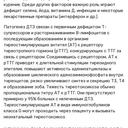
курение. Среди других факторов важную роль играют
дефицит селена, йода, витамина Д, инфекции и некоторые
лекарственные препараты (интерферон и др.).
Патогенез ДТЗ связан с первичным дефицитом Т-
супрессоров и растормаживанием В-лимфоцитов с
последующим образованием в организме
тиреостимулирующих антител (АТ) к рецептору
тиреотропного гормона (рТТГ), конкурирующих с ТТГ за
связь с рецептором. Соединившись с рецептором, АТ к
рТТГ приводят к длительной стимуляции тиреоидного
эпителия, повышают активность аденилатцик­лазы и
образование циклического аденозинмонофосфата внутри
тиреоцитов, резко увеличивают синтез и секрецию Т3, Т4
и образование зоба. Тяжесть тиреотоксикоза обычно
пропорциональна титру АТ к рТТГ. Они присутствуют
примерно у 95% больных с нелеченным ДТЗ.
Тиреостимулирующие АТ в виде иммуноглобулинов
класса G могут проходить через плаценту и вызывать
неонатальный тиреотоксикоз.