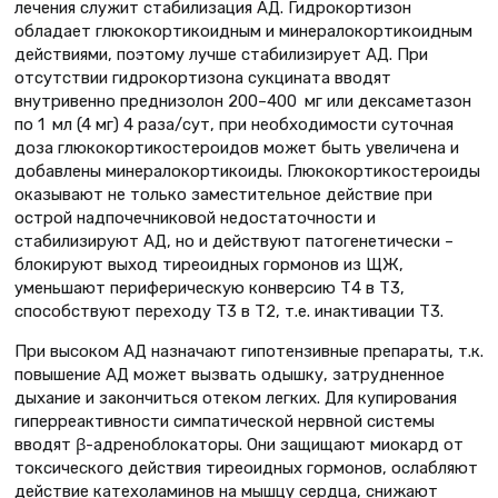
лечения служит стабилизация АД. Гидрокортизон
обладает глюкокортикоидным и минералокортикоидным
действиями, поэтому лучше стабилизирует АД. При
отсутствии гидрокортизона сукцината вводят
внутривенно преднизолон 200–400 мг или дексаметазон
по 1 мл (4 мг) 4 раза/сут, при необходимости суточная
доза глюкокортикостероидов может быть увеличена и
добавлены минералокортикоиды. Глюкокортикостероиды
оказывают не только заместительное действие при
острой надпочечниковой недостаточности и
стабилизируют АД, но и действуют патогенетически –
блокируют выход тиреоидных гормонов из ЩЖ,
уменьшают периферическую конверсию Т4 в Т3,
способствуют переходу Т3 в Т2, т.е. инактивации Т3.
При высоком АД назначают гипотензивные препараты, т.к.
повышение АД может вызвать одышку, затрудненное
дыхание и закончиться отеком легких. Для купирования
гиперреактивности симпатической нервной системы
вводят β-адреноблокаторы. Они защищают миокард от
токсического действия тиреоидных гормонов, ослабляют
действие катехоламинов на мышцу сердца, снижают