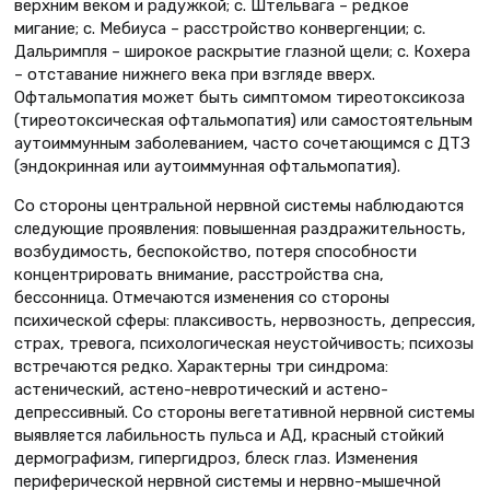
верхним веком и радужкой; с. Штельвага – редкое
мигание; с. Мебиуса – расстройство конвергенции; с.
Дальримпля – широкое раскрытие глазной щели; с. Кохера
– отставание нижнего века при взгляде вверх.
Офтальмопатия может быть симптомом тиреотоксикоза
(тиреотоксическая офтальмопатия) или самостоятельным
аутоиммунным заболеванием, часто сочетающимся с ДТЗ
(эндокринная или аутоиммунная офтальмопатия).
Со стороны центральной нервной системы наблюдаются
следующие проявления: повышенная раздражительность,
возбудимость, беспокойство, потеря способности
концентрировать внимание, расстройства сна,
бессонница. Отмечаются изменения со стороны
психической сферы: плаксивость, нервозность, депрессия,
страх, тревога, психологическая неустойчивость; психозы
встречаются редко. Характерны три синдрома:
астенический, астено-невротический и астено-
депрессивный. Со стороны вегетативной нервной системы
выявляется лабильность пульса и АД, красный стойкий
дермографизм, гипергидроз, блеск глаз. Изменения
периферической нервной системы и нервно-мышечной