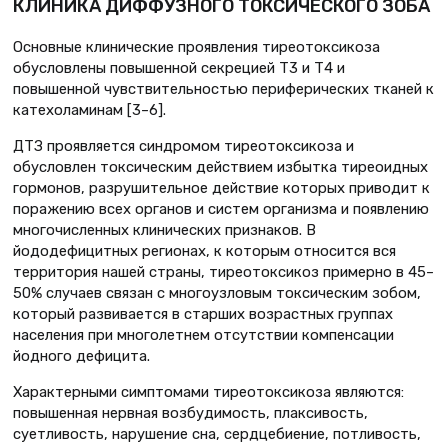
КЛИНИКА ДИФФУЗНОГО ТОКСИЧЕСКОГО ЗОБА
Основные клинические проявления тиреотоксикоза
обусловлены повышенной секрецией Т3 и Т4 и
повышенной чувствительностью периферических тканей к
катехоламинам [3–6].
ДТЗ проявляется синдромом тиреотоксикоза и
обусловлен токсическим действием избытка тиреоидных
гормонов, разрушительное действие которых приводит к
поражению всех органов и систем организма и появлению
многочисленных клинических признаков. В
йододефицитных регионах, к которым относится вся
территория нашей страны, тиреотоксикоз примерно в 45–
50% случаев связан с многоузловым токсическим зобом,
который развивается в старших возрастных группах
населения при многолетнем отсутствии компенсации
йодного дефицита.
Характерными симптомами тиреотоксикоза являются:
повышенная нервная возбудимость, плаксивость,
суетливость, нарушение сна, сердцебиение, потливость,