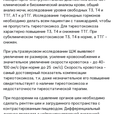
клинический и биохимический анализы крови, общий
анализ мочи, исследование уровня свободных Т3, Т4 и
ТТГ, АТ к рТТГ. Исследование тиреоидных гормонов
необходимо делать всем пациентам с тахикардией, чтобы
не пропустить тиреотоксикоз. Для тиреотоксикоза
характерно повышение Т3, Т4 и снижение ТТГ. При
субклиническом тиреотоксикозе Т3, Т4 в норме, а ТТГ –
снижен.
При ультразвуковом исследовании ЩЖ выявляют
увеличение ее размеров, усиление крово­снабжения и
значительное увеличение скорости кровотока – до 40–
100 см/с (при норме до 25 см/с). Скорость кровотока –
самый достоверный показатель компенсации
тиреотоксикоза, т.к. даже незначительное его повышение
свидетельствует о наличии тиреотоксикоза и
недостаточности тиреостатической терапии.
При подозрении на сдавление органов шеи необходимо
сделать рентген шеи и загрудинного пространства с
контрастированным пищеводом. Дифференциальный
диагноз проводят с нейроциркуляторной дистонией,