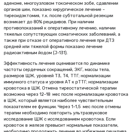
аденоме, многоузловом токсическом зобе, сдавлении
органов шеи, показано хирургическое лечение –
тиреоидэктомия, т.к. после субтотальной резекции
возникает до 80% рецидивов. При наличии
противопоказаний к оперативному лечению, наличии
тяжелых сопутствующих соматических заболеваний, а
также при отказе от оперативного лечения при ДТЗ
средней или тяжелой формы показано лечение
радиоактивным йодом (J-131).
Эффективность лечения оценивается по динамике
частоты сердечных сокращений, ЭКГ, массы тела,
размеров ЩЖ, уровней T3, T4, ТТГ; нормализации
иммунного статуса и уровня АТ к рТТГ; нормализации
кровотока в ЩЖ. Отмена тиреостатической терапии
возможна через 12–18 мес после нормализации кровотока
в ЩЖ, который является наиболее чувствительным
показателем ее функции. Через 1–1,5 мес после отмены
терапии необходимо повторить ультразвуковое
исследование ЩЖ с исследованием кровотока. Если
кровоток в железе превысит нормальные показатели,
необходимо продолжить лечение во избежание рецидива