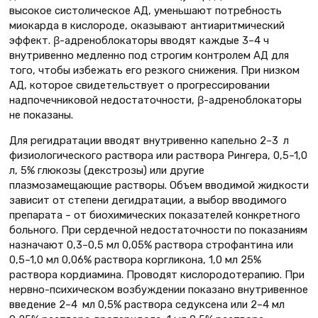
высокое систолическое АД, уменьшают потребность
миокарда в кислороде, оказывают антиаритмический
эффект. β-адреноблокаторы вводят каждые 3–4 ч
внутривенно медленно под строгим контролем АД для
того, чтобы избежать его резкого снижения. При низком
АД, которое свидетельствует о прогрессировании
надпочечниковой недостаточности, β-адреноблокаторы
не показаны.
Для регидратации вводят внутривенно капельно 2–3 л
физиологического раствора или раствора Рингера, 0,5–1,0
л, 5% глюкозы (декстрозы) или другие
плазмозамещающие растворы. Объем вводимой жидкости
зависит от степени дегидратации, а выбор вводимого
препарата – от биохимических показателей конкретного
больного. При сердечной недостаточности по показаниям
назначают 0,3–0,5 мл 0,05% раствора строфантина или
0,5–1,0 мл 0,06% раствора коргликона, 1,0 мл 25%
раствора кордиамина. Проводят кислородотерапию. При
нервно-психическом возбуждении показано внутривенное
введение 2–4 мл 0,5% раствора седуксена или 2–4 мл