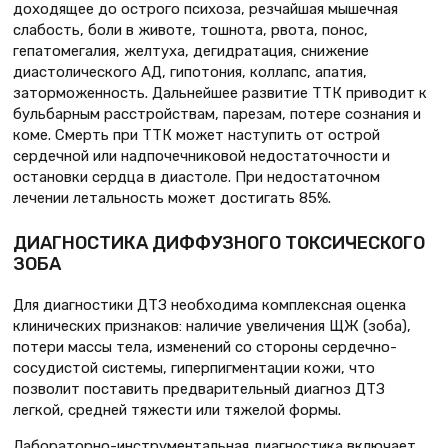
доходящее до острого психоза, резчайшая мышечная
слабость, боли в животе, тошнота, рвота, понос,
гепатомегалия, желтуха, дегидратация, снижение
диастолического АД, гипотония, коллапс, апатия,
заторможенность. Дальнейшее развитие ТТК приводит к
бульбарным расстройствам, парезам, потере сознания и
коме. Смерть при ТТК может наступить от острой
сердечной или надпочечниковой недостаточности и
остановки сердца в диастоле. При недостаточном
лечении летальность может достигать 85%.
ДИАГНОСТИКА ДИФФУЗНОГО ТОКСИЧЕСКОГО
ЗОБА
Для диагностики ДТЗ необходима комплексная оценка
клинических признаков: наличие увеличения ЩЖ (зоба),
потери массы тела, изменений со стороны сердечно-
сосудистой системы, гиперпигментации кожи, что
позволит поставить предварительный диагноз ДТЗ
легкой, средней тяжести или тяжелой формы.
Лабораторно-инструментальная диагностика включает