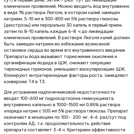
клинических проявлений. Можно вводить йод внутривенно
в виде 1% раствора Люголя, в котором калий замещен
натрием, 5–10 мл в 300–800 мл 5% раствора глюкозы
(декстрозы) или перорально 30 капель в первый прием,
затем по 8–10 капель каждые 6–8 ч до ликвидации
клинических проявлений. В растворе Люголя калий должен
быть замещен натрием во избежание возможной
остановки сердца во время его внутривенного введения.
Препараты йода вызывают торможение окисления и
органификации йодида в ЩЖ, снижают секрецию
тиреоидных гормонов, уменьшают васкуляризацию ЩЖ,
блокируют интратиреоидные факторы роста, замедляют
конверсию Т4 в Т3.
Для устранения надпочечниковой недостаточности
вводят 100–600 мг гидрокортизона гемисукцината,
внутривенно капельно в 1000–1500 мл 0,85% раствора
хлорида натрия с 500 мл 5% раствора глюкозы. Препарат
назначают в инъекциях по 100– 200 мг, 4–6 раз/сут под
контролем АД, т.к. продолжительность действия
препарата составляет 3–4 ч. Критерием эффективности