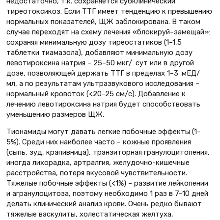
недостаточно, т.к. сохраняется субклинический
тиреотоксикоз. Если ТТГ имеет тенденцию к превышению
нормальных показателей, ЩЖ заблокирована. В таком
случае переходят на схему лечения «блокируй–замещай»:
сохраняя минимальную дозу тиреостатиков (1–1,5
таблетки тиамазола), добавляют минимальную дозу
левотироксина натрия – 25–50 мкг/ сут или в другой
дозе, позволяющей держать ТТГ в пределах 1–3 мЕД/
мл, а по результатам ультразвукового исследования –
нормальный кровоток (<20–25 см/с). Добавление к
лечению левотироксина натрия будет способствовать
уменьшению размеров ЩЖ.
Тионамиды могут давать легкие побочные эффекты (1–
5%). Среди них наиболее часто – кожные проявления
(сыпь, зуд, крапивница), транзиторная гранулоцитопения,
иногда лихорадка, артралгия, желудочно-кишечные
расстройства, потеря вкусовой чувствительности.
Тяжелые побочные эффекты (<1%) – развитие лейкопении
и агранулоцитоза, поэтому необходимо 1 раз в 7–10 дней
делать клинический анализ крови. Очень редко бывают
тяжелые васкулиты, холестатическая желтуха,