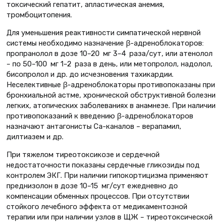
токсический гепатит, апластическая анемия,
тромбоцитопения.
Для уменьшения реактивности симпатической нервной
системы необходимо назначение β-адреноблокаторов:
пропранолол в дозе 10–20 мг 3–4 раза/сут, или атенолол
– по 50–100 мг 1–2 раза в день, или метопролол, надолол,
бисопролол и др. до исчезновения тахикардии.
Неселективные β-адреноблокаторы противопоказаны при
бронхиальной астме, хронической обструктивной болезни
легких, атопических заболеваниях в анамнезе. При наличии
противопоказаний к введению β-адреноблокаторов
назначают антагонисты Са-каналов – верапамил,
дилтиазем и др.
При тяжелом тиреотоксикозе и сердечной
недостаточности показаны сердечные гликозиды под
контролем ЭКГ. При наличии гипокортицизма применяют
преднизолон в дозе 10–15 мг/сут ежедневно до
компенсации обменных процессов. При отсутствии
стойкого лечебного эффекта от медикаментозной
терапии или при наличии узлов в ЩЖ – тиреотоксической