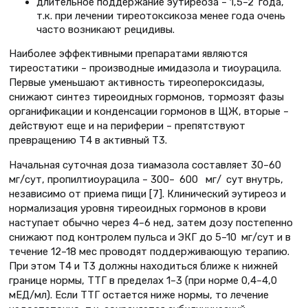
длительное поддержание эутиреоза – 1,5–2 года,
т.к. при лечении тиреотоксикоза менее года очень
часто возникают рецидивы.
Наиболее эффективными препаратами являются
тиреостатики – производные имидазола и тиоурацила.
Первые уменьшают активность тиреопероксидазы,
снижают синтез тиреоидных гормонов, тормозят фазы
органификации и конденсации гормонов в ЩЖ, вторые –
действуют еще и на периферии – препятствуют
превращению Т4 в активный Т3.
Начальная суточная доза тиамазола составляет 30–60
мг/сут, пропилтиоурацила – 300– 600 мг/ сут внутрь,
независимо от приема пищи [7]. Клинический эутиреоз и
нормализация уровня тиреоидных гормонов в крови
наступает обычно через 4–6 нед, затем дозу постепенно
снижают под контролем пульса и ЭКГ до 5–10 мг/сут и в
течение 12–18 мес проводят поддерживающую терапию.
При этом Т4 и Т3 должны находиться ближе к нижней
границе нормы, ТТГ в пределах 1–3 (при норме 0,4–4,0
мЕД/мл). Если ТТГ остается ниже нормы, то лечение