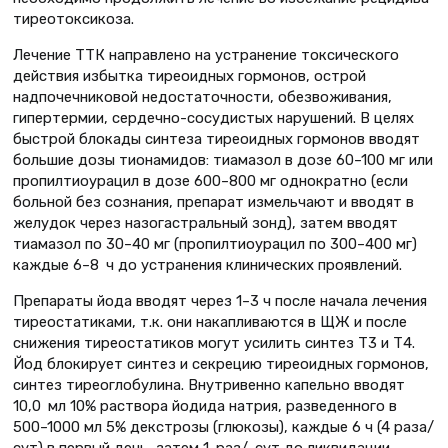
тиреотоксикоза.
Лечение ТТК направлено на устранение токсического
действия избытка тиреоидных гормонов, острой
надпочечниковой недостаточности, обез­воживания,
гипертермии, сердечно-сосудистых нарушений. В целях
быстрой блокады синтеза тиреоидных гормонов вводят
большие дозы тионамидов: тиамазол в дозе 60–100 мг или
пропилтиоурацил в дозе 600–800 мг однократно (если
больной без сознания, препарат измельчают и вводят в
желудок через назогастральный зонд), затем вводят
тиамазол по 30–40 мг (пропилтиоурацил по 300–400 мг)
каждые 6–8 ч до устранения клинических проявлений.
Препараты йода вводят через 1–3 ч после начала лечения
тиреостатиками, т.к. они накапливаются в ЩЖ и после
снижения тиреостатиков могут усилить синтез Т3 и Т4.
Йод блокирует синтез и секрецию тиреоидных гормонов,
синтез тиреоглобулина. Внутривенно капельно вводят
10,0 мл 10% раствора йодида натрия, разведенного в
500–1000 мл 5% декстрозы (глюкозы), каждые 6 ч (4 раза/
сут) в первый день, затем 1 раз/ сут до ликвидации