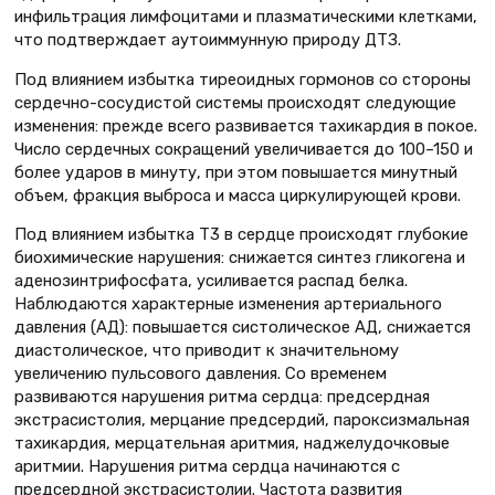
инфильтрация лимфоцитами и плазматическими клетками,
что подтверждает аутоиммунную природу ДТЗ.
Под влиянием избытка тиреоидных гормонов со стороны
сердечно-сосудистой системы происходят следующие
изменения: прежде всего развивается тахикардия в покое.
Число сердечных сокращений увеличивается до 100–150 и
более ударов в минуту, при этом повышается минутный
объем, фракция выброса и масса циркулирующей крови.
Под влиянием избытка Т3 в сердце происходят глубокие
биохимические нарушения: снижается синтез гликогена и
аденозинтрифосфата, усиливается распад белка.
Наблюдаются характерные изменения артериального
давления (АД): повышается систолическое АД, снижается
диастолическое, что приводит к значительному
увеличению пульсового давления. Со временем
развиваются нарушения ритма сердца: предсердная
экстрасистолия, мерцание предсердий, пароксизмальная
тахикардия, мерцательная аритмия, наджелудочковые
аритмии. Нарушения ритма сердца начинаются с
предсердной экстрасистолии. Частота развития