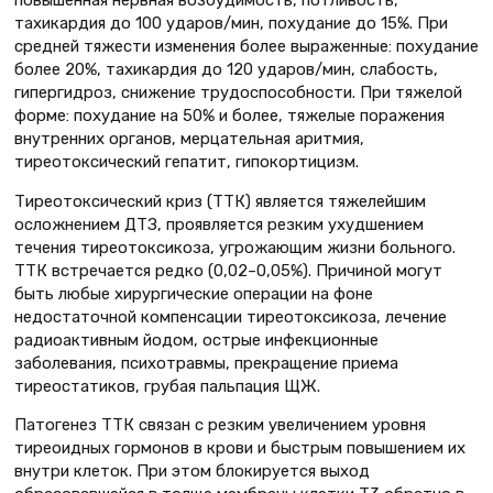
тахикардия до 100 ударов/мин, похудание до 15%. При
средней тяжести изменения более выраженные: похудание
более 20%, тахикардия до 120 ударов/мин, слабость,
гипергид­роз, снижение трудоспособности. При тяжелой
форме: похудание на 50% и более, тяжелые поражения
внутренних органов, мерцательная аритмия,
тиреотоксический гепатит, гипокортицизм.
Тиреотоксический криз (ТТК) является тяжелейшим
осложнением ДТЗ, проявляется резким ухудшением
течения тиреотоксикоза, угрожающим жизни больного.
ТТК встречается редко (0,02–0,05%). Причиной могут
быть любые хирургические операции на фоне
недостаточной компенсации тиреотоксикоза, лечение
радиоактивным йодом, острые инфекционные
заболевания, психотравмы, прекращение приема
тиреостатиков, грубая пальпация ЩЖ.
Патогенез ТТК связан с резким увеличением уровня
тиреоидных гормонов в крови и быстрым повышением их
внутри клеток. При этом блокируется выход