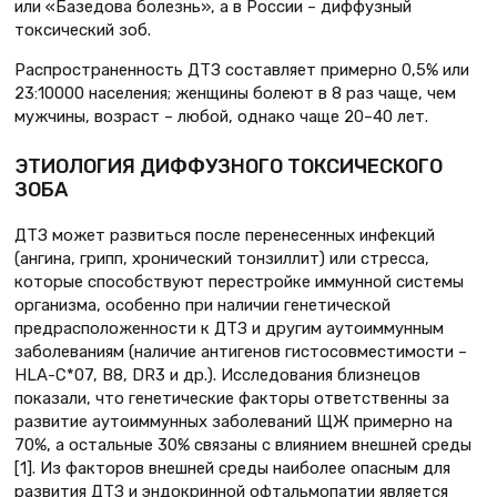
или «Базедова болезнь», а в России – диффузный
токсический зоб.
Распространенность ДТЗ составляет примерно 0,5% или
23:10000 населения; женщины болеют в 8 раз чаще, чем
мужчины, возраст – любой, однако чаще 20–40 лет.
ЭТИОЛОГИЯ ДИФФУЗНОГО ТОКСИЧЕСКОГО
ЗОБА
ДТЗ может развиться после перенесенных инфекций
(ангина, грипп, хронический тонзиллит) или стресса,
которые способствуют перестройке иммунной системы
организма, особенно при наличии генетической
предрасположенности к ДТЗ и другим аутоиммунным
заболеваниям (наличие антигенов гистосовместимости –
HLA-С*07, B8, DR3 и др.). Исследования близнецов
показали, что генетические факторы ответственны за
развитие аутоиммунных заболеваний ЩЖ примерно на
70%, а остальные 30% связаны с влиянием внешней среды
[1]. Из факторов внешней среды наиболее опасным для
развития ДТЗ и эндокринной офтальмопатии является