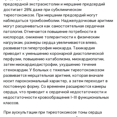
предсердной экстрасистолии и мерцание предсердий
достигает 28% даже при субклиническом
тиреотоксикозе. При мерцании предсердий могут
наблюдаться тромбоэмболии. Наджелудочковые аритмии
могут расцениваться как самостоятельная сердечная
патология. Отмечается повышение потребности в
кислороде, снижение толерантности к физическим
нагрузкам, размеры сердца увеличиваются влево,
развивается гипертрофия миокарда. Тахикардия
приводит к уменьшению коронарной диастолической
перфузии, повышению катаболизма, миокардиопатии,
затем миокардио­дистрофии, ухудшению течения
стенокардии. У больных с тяжелым тиреотоксикозом
развивается мерцательная аритмия, которая вначале
носит пароксизмальный характер, а затем переходит в
постоянную форму. Со временем расширяются камеры
сердца, что приводит к сердечной недостаточности и
недостаточности кровообращения I–III функциональных
классов.
При аускультации при тиреотоксикозе тоны сердца