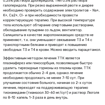
0,25% раствора дроперидола, 1 мл 0,5% раствора
галоперидола. При резко выраженной рвоте и диарее
необходимо проверить содержание электролитов – Na+,
K+, Са2+, Cl- и при необходимости провести
корректирующую терапию. При высокой температуре
тела используют обтирание спиртовыми растворами,
обкладывание пузырями со льдом, вентилятор.
Салицилаты в качестве жаропонижающих средств не
применяют, т.к. они уменьшают связывание Т3 и Т4 с
транспортными белками и приводят к повышению
свободных Т3 и Т4 в крови. Можно вводить парацетамол.
Эффективным методом лечения ТТК является
плазмаферез или гемосорбция, позволяющие быстро
удалить тиреоидные гормоны из плазмы крови. ТТК
продолжается обычно 2–4 дня, однако лечение
необходимо продолжать не менее 7–10 сут. При
улучшении состояния больного, начиная со 2-х суток
лечения, переходят на поддерживающую терапию
тионамидами (тиамазол 30–60 мг/сут) и раствор Люголя
по 8–10 капель 1–3 раза в день внутрь.