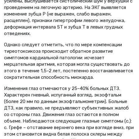
усилены, выслушивается систолический шум у верхушки с
проведением на легочную артерию. На ЭКГ выявляется
изменение зубца Р (не выражен, слабо выражен,
расщеплен), признаки гипертрофии левого желудочка,
деформация интервала ST и зубца Т в левых грудных
отведениях.
Однако следует отметить, что по мере компенсации
тиреотоксикоза происходит обратное развитие
симптомов кардиальной патологии: исчезает
мерцательная аритмия, которая могла существовать до
этого в течение 1,5–2 лет, постепенно восстанавливается
сократительная способность миокарда.
Изменения глаз отмечаются у 25–40% больных ДТЗ.
Характерен гневный, испуганный взгляд, экзофтальм
(более 20 мм по данным экзофтальмометрии). Больные
ДТЗ, как правило, не предъявляют субъективных жалоб
со стороны глаз. Движения глаз остаются в полном
объеме. Наблюдаются следующие глазные симптомы (с.):
с. Грефе – отставание верхнего века при взгляде вниз, при
этом становится видна белая полоска склеры между