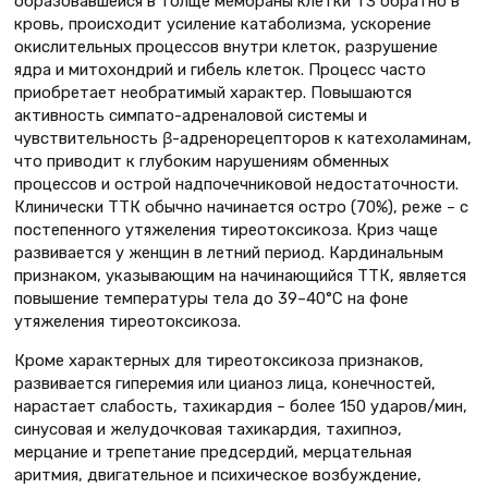
образовавшейся в толще мембраны клетки Т3 обратно в
кровь, происходит усиление катаболизма, ускорение
окислительных процессов внутри клеток, разрушение
ядра и митохондрий и гибель клеток. Процесс часто
приобретает необратимый характер. Повышаются
активность симпато-адреналовой системы и
чувствительность β-адренорецепторов к катехоламинам,
что приводит к глубоким нарушениям обменных
процессов и острой надпочечниковой недостаточности.
Клинически ТТК обычно начинается остро (70%), реже – с
постепенного утяжеления тиреотоксикоза. Криз чаще
развивается у женщин в летний период. Кардинальным
признаком, указывающим на начинающийся ТТК, является
повышение температуры тела до 39–40°С на фоне
утяжеления тиреотоксикоза.
Кроме характерных для тиреотоксикоза признаков,
развивается гиперемия или цианоз лица, конечностей,
нарастает слабость, тахикардия – более 150 ударов/мин,
синусовая и желудочковая тахикардия, тахипноэ,
мерцание и трепетание предсердий, мерцательная
аритмия, двигательное и психическое возбуждение,