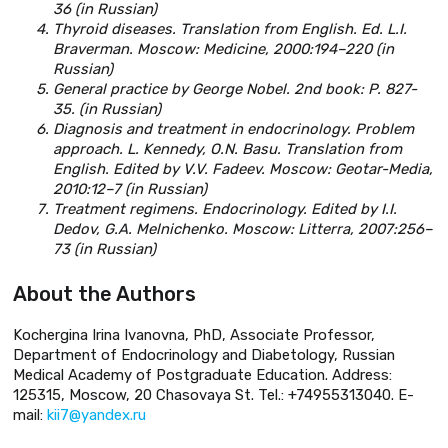
36 (in Russian)
Thyroid diseases. Translation from English. Ed. L.I.
Braverman. Moscow: Medicine, 2000:194–220 (in
Russian)
General practice by George Nobel. 2nd book: P. 827-
35. (in Russian)
Diagnosis and treatment in endocrinology. Problem
approach. L. Kennedy, O.N. Basu. Translation from
English. Edited by V.V. Fadeev. Moscow: Geotar-Media,
2010:12–7 (in Russian)
Treatment regimens. Endocrinology. Edited by I.I.
Dedov, G.A. Melnichenko. Moscow: Litterra, 2007:256–
73 (in Russian)
About the Authors
Kochergina Irina Ivanovna, PhD, Associate Professor,
Department of Endocrinology and Diabetology, Russian
Medical Academy of Postgraduate Education. Address:
125315, Moscow, 20 Chasovaya St. Tel.: +74955313040. E-
mail:
kii7@yandex.ru