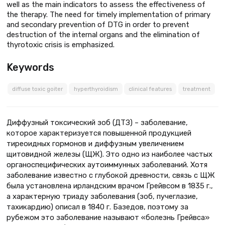
well as the main indicators to assess the effectiveness of
the therapy. The need for timely implementation of primary
and secondary prevention of DTG in order to prevent
destruction of the internal organs and the elimination of
thyrotoxic crisis is emphasized.
Keywords
diffuse toxic goiter
hyperthyroidism
clinical features
treatment
Диффузный токсический зоб (ДТЗ) – заболевание,
которое характеризуется повышенной продукцией
тиреоидных гормонов и диффузным увеличением
щитовидной железы (ЩЖ). Это одно из наиболее частых
органоспецифических аутоиммунных заболеваний. Хотя
заболевание известно с глубокой древности, связь с ЩЖ
была установлена ирландским врачом Грейвсом в 1835 г.,
а характерную триаду заболевания (зоб, пучеглазие,
тахикардию) описал в 1840 г. Базедов, поэтому за
рубежом это заболевание называют «болезнь Грейвса»