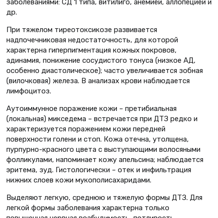
заболеваниями: СД 1 типа, витилиго, анемией, аллопецией и
др.
При тяжелом тиреотоксикозе развивается
надпочечниковая недостаточность, для которой
характерна гиперпигментация кожных покровов,
адинамия, понижение сосудистого тонуса (низкое АД,
особенно диастолическое); часто увеличивается зобная
(вилочковая) железа. В анализах крови наблюдается
лимфоцитоз.
Аутоиммунное поражение кожи – претибиальная
(локальная) микседема – встречается при ДТЗ редко и
характеризуется поражением кожи передней
поверхности голени и стоп. Кожа отечна, утолщена,
пурпурно-красного цвета с выступающими волосяными
фолликулами, напоминает кожу апельсина; наблюдается
эритема, зуд. Гистологически – отек и инфильтрация
нижних слоев кожи мукополисахаридами.
Выделяют легкую, среднюю и тяжелую формы ДТЗ. Для
легкой формы заболевания характерна только
повышенная нервная возбудимость, потливость,