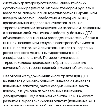
системы характеризуются повышением глубоких
сухожильных рефлексов; мелким тремором рук, век и
всего тела; гиперкинезией (суетливостью); нарушением
почерка; миопатией, слабостью и атрофией мышц
проксимальных отделов конечностей, а также
тиреотоксическим периодическим параличом, связанным
с гипокалиемией. Мышечная слабость у больных ДТЗ
обусловлена повышенным распадом гликогена и белка в
мышцах, понижением тонуса и электровозбудимости
мышц и дегенерацией двигательных клеток передних
рогов спинного мозга, т.н. тирео­токсической
энцефаломиелопатией. По мере компенсации
тиреотоксикоза происходит обратное развитие
изменений со стороны нервной и мышечной системы.
Патология желудочно-кишечного тракта при ДТЗ
выявляется у 30–60% больных. Вначале отмечается
повышение аппетита, затем его уменьшение; часты
поносы, т.к. усилена перистальтика кишечника,
дегидратация. Под влиянием избытка Т3 и Т4 может
развиться тиреотоксический гепатит (повышение АСТ,
АЛТ и других ферментов), при этом страдают все