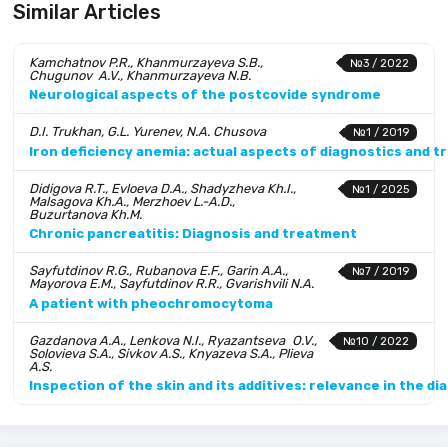
Similar Articles
Kamchatnov P.R., Khanmurzayeva S.B.,
№3 / 2022
Chugunov A.V., Khanmurzayeva N.B.
Neurological aspects of the postcovide syndrome
D.I. Trukhan, G.L. Yurenev, N.A. Chusova
№1 / 2019
Iron deficiency anemia: actual aspects of diagnostics and tr
Didigova R.T., Evloeva D.A., Shadyzheva Kh.I.,
№1 / 2025
Malsagova Kh.A., Merzhoev L.-A.D.,
Buzurtanova Kh.M.
Chronic pancreatitis: Diagnosis and treatment
Sayfutdinov R.G., Rubanova E.F., Garin A.A.,
№7 / 2019
Mayorova E.M., Sayfutdinov R.R., Gvarishvili N.A.
A patient with pheochromocytoma
Gazdanova A.A., Lenkova N.I., Ryazantseva O.V.,
№10 / 2022
Solovieva S.A., Sivkov A.S., Knyazeva S.A., Plieva
A.S.
Inspection of the skin and its additives: relevance in the d