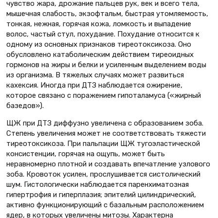
чувство жара, дрожание пальцев рук, век и всего тела,
мышечная слабость, экзофтальм, быстрая утомляемость,
тонкая, нежная, горячая кожа, ломкость и выпадение
волос, частый стул, похудание. Похудание относится к
одному из основных признаков тиреотоксикоза. Оно
обусловлено катаболическим действием тиреоидных
гормонов на жиры и белки и усиленным выделением воды
из организма. В тяжелых случаях может развиться
кахексия. Иногда при ДТЗ наблюдается ожирение,
которое связано с поражением гипоталамуса («жирный
базедов»).
ЩЖ при ДТЗ диффузно увеличена с образованием зоба.
Степень увеличения может не соответствовать тяжести
тиреотоксикоза. При пальпации ЩЖ тугоэластической
консистенции, горячая на ощупь, может быть
неравномерно плотной и создавать впечатление узлового
зоба. Кровоток усилен, прослушивается систолический
шум. Гистологически наблюдается паренхиматозная
гипертрофия и гиперплазия; эпителий цилиндрический,
активно функционирующий с базальным расположением
ядер, в которых увеличены митозы. Характерна