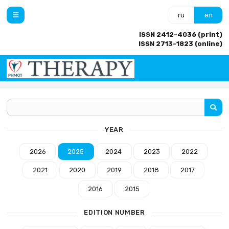
ru
en
ISSN 2412-4036 (print)
ISSN 2713-1823 (online)
YEAR
2026
2025
2024
2023
2022
2021
2020
2019
2018
2017
2016
2015
EDITION NUMBER